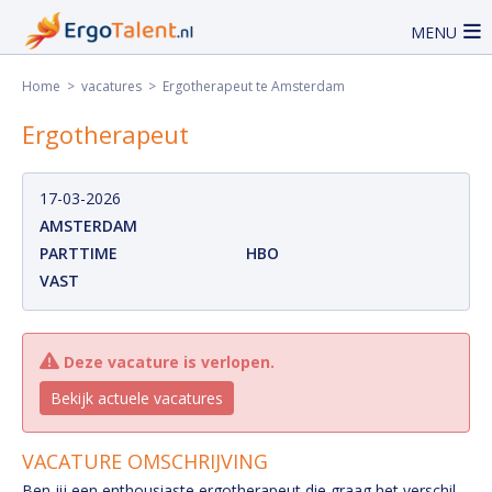
MENU
Home
>
vacatures
> Ergotherapeut te Amsterdam
Ergotherapeut
17-03-2026
AMSTERDAM
PARTTIME
HBO
VAST
Deze vacature is verlopen.
Bekijk actuele vacatures
VACATURE OMSCHRIJVING
Ben jij een enthousiaste ergotherapeut die graag het verschil