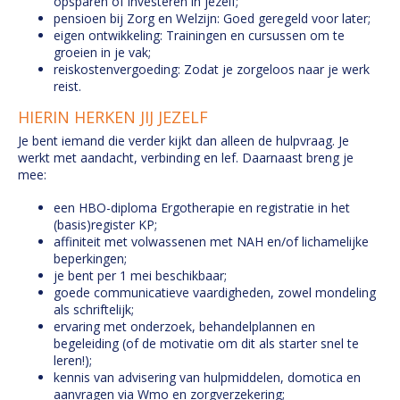
opsparen of investeren in jezelf;
pensioen bij Zorg en Welzijn: Goed geregeld voor later;
eigen ontwikkeling: Trainingen en cursussen om te
groeien in je vak;
reiskostenvergoeding: Zodat je zorgeloos naar je werk
reist.
HIERIN HERKEN JIJ JEZELF
Je bent iemand die verder kijkt dan alleen de hulpvraag. Je
werkt met aandacht, verbinding en lef. Daarnaast breng je
mee:
een HBO-diploma Ergotherapie en registratie in het
(basis)register KP;
affiniteit met volwassenen met NAH en/of lichamelijke
beperkingen;
je bent per 1 mei beschikbaar;
goede communicatieve vaardigheden, zowel mondeling
als schriftelijk;
ervaring met onderzoek, behandelplannen en
begeleiding (of de motivatie om dit als starter snel te
leren!);
kennis van advisering van hulpmiddelen, domotica en
aanvragen via Wmo en zorgverzekering;