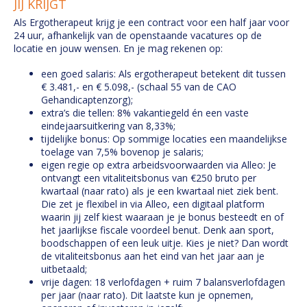
JIJ KRIJGT
Als Ergotherapeut krijg je een contract voor een half jaar voor
24 uur, afhankelijk van de openstaande vacatures op de
locatie en jouw wensen. En je mag rekenen op:
een goed salaris: Als ergotherapeut betekent dit tussen
€ 3.481,- en € 5.098,- (schaal 55 van de CAO
Gehandicaptenzorg);
extra’s die tellen: 8% vakantiegeld én een vaste
eindejaarsuitkering van 8,33%;
tijdelijke bonus: Op sommige locaties een maandelijkse
toelage van 7,5% bovenop je salaris;
eigen regie op extra arbeidsvoorwaarden via Alleo: Je
ontvangt een vitaliteitsbonus van €250 bruto per
kwartaal (naar rato) als je een kwartaal niet ziek bent.
Die zet je flexibel in via Alleo, een digitaal platform
waarin jij zelf kiest waaraan je je bonus besteedt en of
het jaarlijkse fiscale voordeel benut. Denk aan sport,
boodschappen of een leuk uitje. Kies je niet? Dan wordt
de vitaliteitsbonus aan het eind van het jaar aan je
uitbetaald;
vrije dagen: 18 verlofdagen + ruim 7 balansverlofdagen
per jaar (naar rato). Dit laatste kun je opnemen,