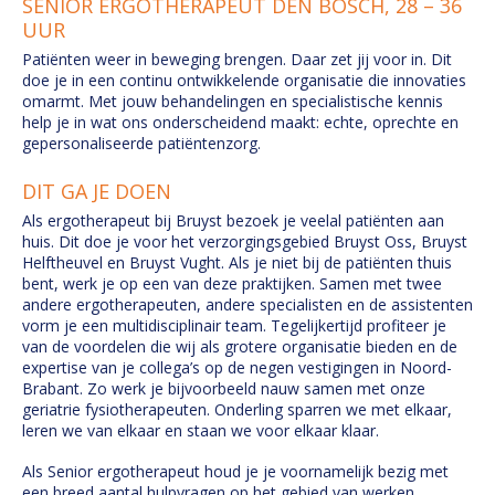
SENIOR ERGOTHERAPEUT DEN BOSCH, 28 – 36
UUR
Patiënten weer in beweging brengen. Daar zet jij voor in. Dit
doe je in een continu ontwikkelende organisatie die innovaties
omarmt. Met jouw behandelingen en specialistische kennis
help je in wat ons onderscheidend maakt: echte, oprechte en
gepersonaliseerde patiëntenzorg.
DIT GA JE DOEN
Als ergotherapeut bij Bruyst bezoek je veelal patiënten aan
huis. Dit doe je voor het verzorgingsgebied Bruyst Oss, Bruyst
Helftheuvel en Bruyst Vught. Als je niet bij de patiënten thuis
bent, werk je op een van deze praktijken. Samen met twee
andere ergotherapeuten, andere specialisten en de assistenten
vorm je een multidisciplinair team. Tegelijkertijd profiteer je
van de voordelen die wij als grotere organisatie bieden en de
expertise van je collega’s op de negen vestigingen in Noord-
Brabant. Zo werk je bijvoorbeeld nauw samen met onze
geriatrie fysiotherapeuten. Onderling sparren we met elkaar,
leren we van elkaar en staan we voor elkaar klaar.
Als Senior ergotherapeut houd je je voornamelijk bezig met
een breed aantal hulpvragen op het gebied van werken,