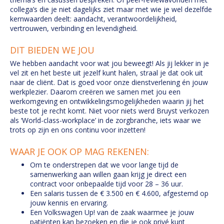
collega’s die je niet dagelijks ziet maar met wie je wel dezelfde
kernwaarden deelt: aandacht, verantwoordelijkheid,
vertrouwen, verbinding en levendigheid.
DIT BIEDEN WE JOU
We hebben aandacht voor wat jou beweegt! Als jij lekker in je
vel zit en het beste uit jezelf kunt halen, straal je dat ook uit
naar de cliënt. Dat is goed voor onze dienstverlening én jouw
werkplezier. Daarom creëren we samen met jou een
werkomgeving en ontwikkelingsmogelijkheden waarin jij het
beste tot je recht komt. Niet voor niets werd Bruyst verkozen
als ‘World-class-workplace’ in de zorgbranche, iets waar we
trots op zijn en ons continu voor inzetten!
WAAR JE OOK OP MAG REKENEN:
Om te onderstrepen dat we voor lange tijd de
samenwerking aan willen gaan krijg je direct een
contract voor onbepaalde tijd voor 28 – 36 uur.
Een salaris tussen de € 3.500 en € 4.600, afgestemd op
jouw kennis en ervaring.
Een Volkswagen Up! van de zaak waarmee je jouw
patiënten kan bezoeken en die je ook privé kunt