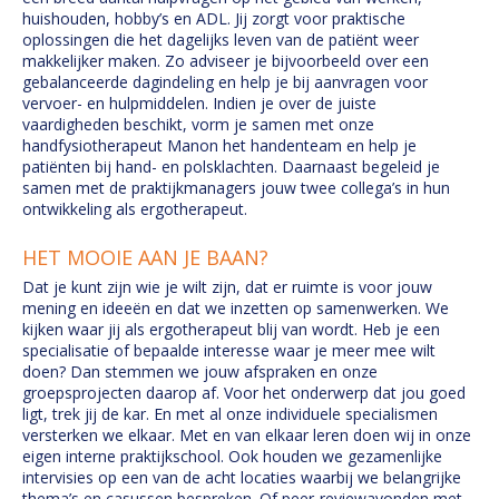
huishouden, hobby’s en ADL. Jij zorgt voor praktische
oplossingen die het dagelijks leven van de patiënt weer
makkelijker maken. Zo adviseer je bijvoorbeeld over een
gebalanceerde dagindeling en help je bij aanvragen voor
vervoer- en hulpmiddelen. Indien je over de juiste
vaardigheden beschikt, vorm je samen met onze
handfysiotherapeut Manon het handenteam en help je
patiënten bij hand- en polsklachten. Daarnaast begeleid je
samen met de praktijkmanagers jouw twee collega’s in hun
ontwikkeling als ergotherapeut.
HET MOOIE AAN JE BAAN?
Dat je kunt zijn wie je wilt zijn, dat er ruimte is voor jouw
mening en ideeën en dat we inzetten op samenwerken. We
kijken waar jij als ergotherapeut blij van wordt. Heb je een
specialisatie of bepaalde interesse waar je meer mee wilt
doen? Dan stemmen we jouw afspraken en onze
groepsprojecten daarop af. Voor het onderwerp dat jou goed
ligt, trek jij de kar. En met al onze individuele specialismen
versterken we elkaar. Met en van elkaar leren doen wij in onze
eigen interne praktijkschool. Ook houden we gezamenlijke
intervisies op een van de acht locaties waarbij we belangrijke
thema’s en casussen bespreken. Of peer-reviewavonden met