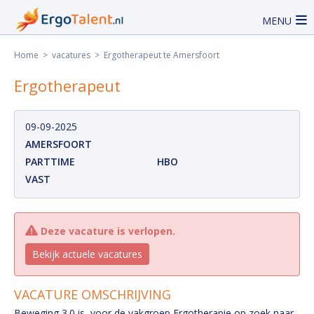
MENU
Home
>
vacatures
> Ergotherapeut te Amersfoort
Ergotherapeut
09-09-2025
AMERSFOORT
PARTTIME
HBO
VAST
Deze vacature is verlopen.
Bekijk actuele vacatures
VACATURE OMSCHRIJVING
Beweging 3.0 is voor de vakgroep Ergotherapie op zoek naar