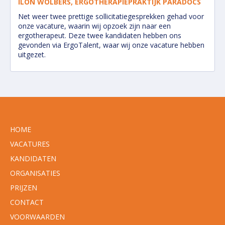
ILON WOLBERS, ERGOTHERAPIEPRAKTIJK PARADOCS
Net weer twee prettige sollicitatiegesprekken gehad voor
onze vacature, waarin wij opzoek zijn naar een
ergotherapeut. Deze twee kandidaten hebben ons
gevonden via ErgoTalent, waar wij onze vacature hebben
uitgezet.
HOME
VACATURES
KANDIDATEN
ORGANISATIES
PRIJZEN
CONTACT
VOORWAARDEN