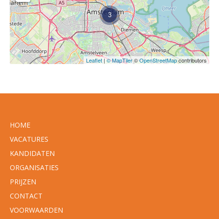
3
Leaflet
|
© MapTiler
©
OpenStreetMap
contributors
HOME
VACATURES
KANDIDATEN
ORGANISATIES
PRIJZEN
CONTACT
VOORWAARDEN