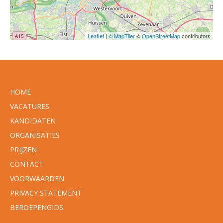
Leaflet
|
© MapTiler
©
OpenStreetMap
contributors
HOME
VACATURES
KANDIDATEN
ORGANISATIES
PRIJZEN
CONTACT
VOORWAARDEN
PRIVACY STATEMENT
BEROEPENGIDS