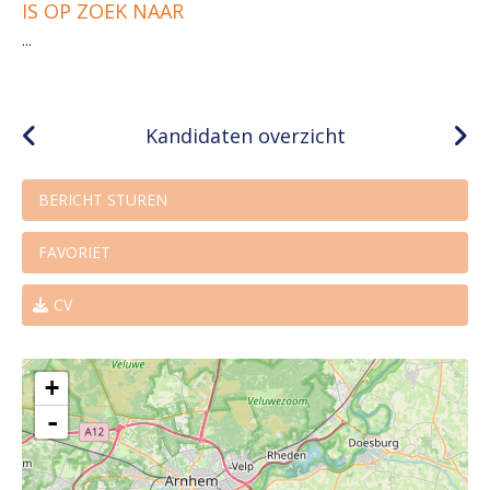
IS OP ZOEK NAAR
...
Kandidaten overzicht
BERICHT STUREN
FAVORIET
CV
+
-