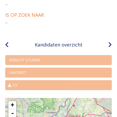
...
IS OP ZOEK NAAR
...
Kandidaten overzicht
BERICHT STUREN
FAVORIET
CV
+
-