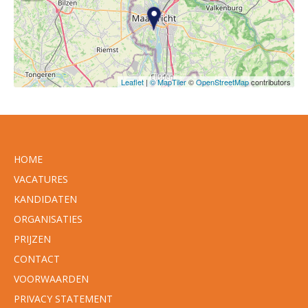
Leaflet
|
© MapTiler
©
OpenStreetMap
contributors
HOME
VACATURES
KANDIDATEN
ORGANISATIES
PRIJZEN
CONTACT
VOORWAARDEN
PRIVACY STATEMENT